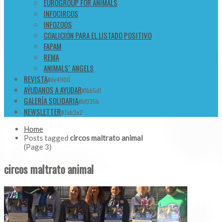
EUROGROUP FOR ANIMALS
INFOCIRCOS
INFOZOOS
COALICIÓN PARA EL LISTADO POSITIVO
FAPAM
REMA
ANIMALS´ ANGELS
REVISTA
#de4900
AÝUDANOS A AYUDAR
#1bb5d1
GALERÍA SOLIDARIA
#bf035b
NEWSLETTER
#7eb2e2
Home
Posts tagged
circos maltrato animal
(Page 3)
circos maltrato animal