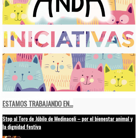
ESTAMOS TRABAJANDO EN...
Stop al Toro de Júbilo de Medinaceli – por el bienestar animal y
la dignidad festiva