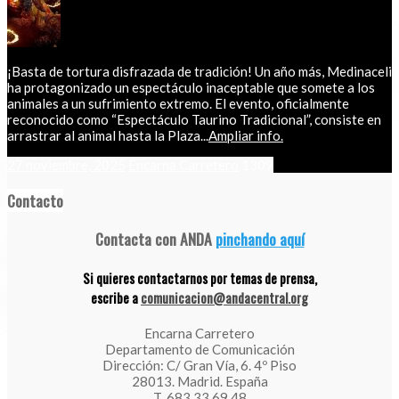
¡Basta de tortura disfrazada de tradición! Un año más, Medinaceli
ha protagonizado un espectáculo inaceptable que somete a los
animales a un sufrimiento extremo. El evento, oficialmente
reconocido como “Espectáculo Taurino Tradicional”, consiste en
arrastrar al animal hasta la Plaza...
Ampliar info.
27 noviembre, 2025
Encarna Carretero
1309
Contacto
Contacta con ANDA
pinchando aquí
Si quieres contactarnos por temas de prensa,
escribe a
comunicacion@andacentral.org
Encarna Carretero
Departamento de Comunicación
Dirección: C/ Gran Vía, 6. 4º Piso
28013. Madrid. España
T. 683 33 69 48