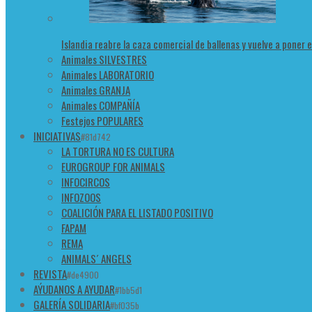
Islandia reabre la caza comercial de ballenas y vuelve a poner 
Animales SILVESTRES
Animales LABORATORIO
Animales GRANJA
Animales COMPAÑÍA
Festejos POPULARES
INICIATIVAS
#81d742
LA TORTURA NO ES CULTURA
EUROGROUP FOR ANIMALS
INFOCIRCOS
INFOZOOS
COALICIÓN PARA EL LISTADO POSITIVO
FAPAM
REMA
ANIMALS´ ANGELS
REVISTA
#de4900
AÝUDANOS A AYUDAR
#1bb5d1
GALERÍA SOLIDARIA
#bf035b