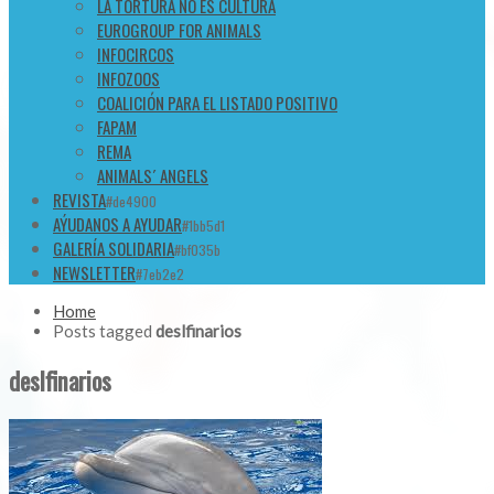
LA TORTURA NO ES CULTURA
EUROGROUP FOR ANIMALS
INFOCIRCOS
INFOZOOS
COALICIÓN PARA EL LISTADO POSITIVO
FAPAM
REMA
ANIMALS´ ANGELS
REVISTA
#de4900
AÝUDANOS A AYUDAR
#1bb5d1
GALERÍA SOLIDARIA
#bf035b
NEWSLETTER
#7eb2e2
Home
Posts tagged
deslfinarios
deslfinarios