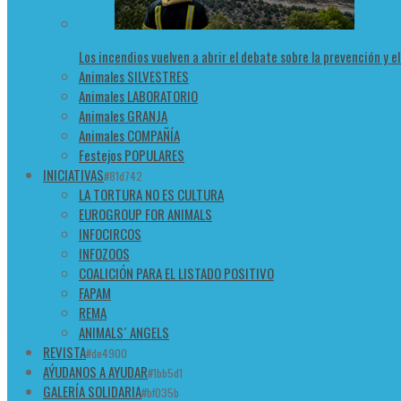
Los incendios vuelven a abrir el debate sobre la prevención y e
Animales SILVESTRES
Animales LABORATORIO
Animales GRANJA
Animales COMPAÑÍA
Festejos POPULARES
INICIATIVAS
#81d742
LA TORTURA NO ES CULTURA
EUROGROUP FOR ANIMALS
INFOCIRCOS
INFOZOOS
COALICIÓN PARA EL LISTADO POSITIVO
FAPAM
REMA
ANIMALS´ ANGELS
REVISTA
#de4900
AÝUDANOS A AYUDAR
#1bb5d1
GALERÍA SOLIDARIA
#bf035b