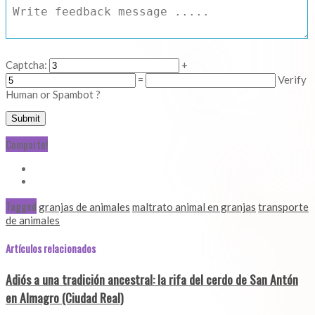
Captcha:
+
=
Verify
Human or Spambot ?
Comparte!
Tagged
granjas de animales
maltrato animal en granjas
transporte
de animales
Artículos relacionados
Adiós a una tradición ancestral: la rifa del cerdo de San Antón
en Almagro (Ciudad Real)