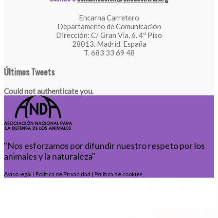
Encarna Carretero
Departamento de Comunicación
Dirección: C/ Gran Vía, 6. 4º Piso
28013. Madrid. España
T. 683 33 69 48
Últimos Tweets
Could not authenticate you.
"Nos esforzamos por difundir nuestro respeto por los
animales y la naturaleza"
Aviso legal
|
Política de Privacidad
|
Política de cookies