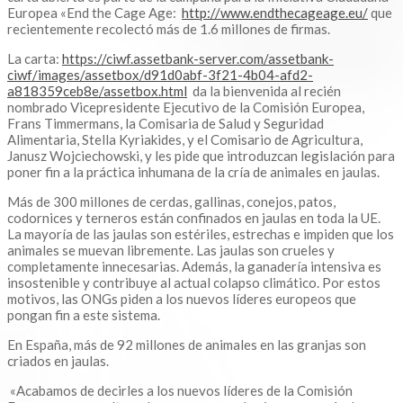
Europea «End the Cage Age:
http://www.endthecageage.eu/
que
recientemente recolectó más de 1.6 millones de firmas.
La carta:
https://ciwf.assetbank-server.com/assetbank-
ciwf/images/assetbox/d91d0abf-3f21-4b04-afd2-
a818359ceb8e/assetbox.html
da la bienvenida al recién
nombrado Vicepresidente Ejecutivo de la Comisión Europea,
Frans Timmermans, la Comisaria de Salud y Seguridad
Alimentaria, Stella Kyriakides, y el Comisario de Agricultura,
Janusz Wojciechowski, y les pide que introduzcan legislación para
poner fin a la práctica inhumana de la cría de animales en jaulas.
Más de 300 millones de cerdas, gallinas, conejos, patos,
codornices y terneros están confinados en jaulas en toda la UE.
La mayoría de las jaulas son estériles, estrechas e impiden que los
animales se muevan libremente. Las jaulas son crueles y
completamente innecesarias. Además, la ganadería intensiva es
insostenible y contribuye al actual colapso climático. Por estos
motivos, las ONGs piden a los nuevos líderes europeos que
pongan fin a este sistema.
En España, más de 92 millones de animales en las granjas son
criados en jaulas.
«Acabamos de decirles a los nuevos líderes de la Comisión