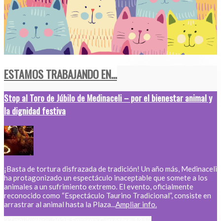
ESTAMOS TRABAJANDO EN...
Stop al Toro de Júbilo de Medinaceli – por el bienestar animal y
la dignidad festiva
¡Basta de tortura disfrazada de tradición! Un año más, Medinaceli
ha protagonizado un espectáculo inaceptable que somete a los
animales a un sufrimiento extremo. El evento, oficialmente
reconocido como “Espectáculo Taurino Tradicional”, consiste en
arrastrar al animal hasta la Plaza...
Ampliar info.
27 noviembre, 2025
Encarna Carretero
1317