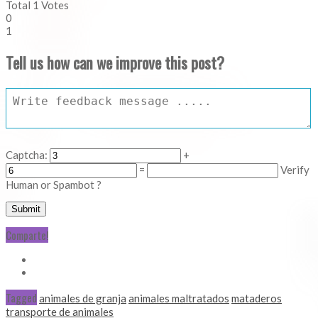
Total
1
Votes
0
1
Tell us how can we improve this post?
Captcha:
+
=
Verify
Human or Spambot ?
Comparte!
Tagged
animales de granja
animales maltratados
mataderos
transporte de animales