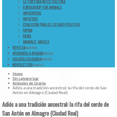
LA TORTURA NO ES CULTURA
EUROGROUP FOR ANIMALS
INFOCIRCOS
INFOZOOS
COALICIÓN PARA EL LISTADO POSITIVO
FAPAM
REMA
ANIMALS´ ANGELS
REVISTA
#de4900
AÝUDANOS A AYUDAR
#1bb5d1
GALERÍA SOLIDARIA
#bf035b
NEWSLETTER
#7eb2e2
Home
Sin categorizar
Animales de Granja
Adiós a una tradición ancestral: la rifa del cerdo de San
Antón en Almagro (Ciudad Real)
Adiós a una tradición ancestral: la rifa del cerdo de
San Antón en Almagro (Ciudad Real)