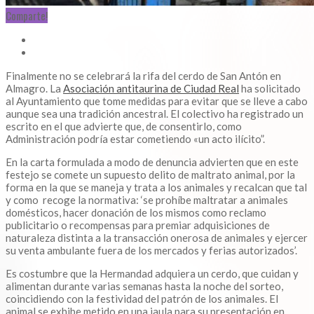
Comparte!
Finalmente no se celebrará la rifa del cerdo de San Antón en
Almagro. La
Asociación antitaurina de Ciudad Real
ha solicitado
al Ayuntamiento que tome medidas para evitar que se lleve a cabo
aunque sea una tradición ancestral. El colectivo ha registrado un
escrito en el que advierte que, de consentirlo, como
Administración podría estar cometiendo «un acto ilícito”.
En la carta formulada a modo de denuncia advierten que en este
festejo se comete un supuesto delito de maltrato animal, por la
forma en la que se maneja y trata a los animales y recalcan que tal
y como recoge la normativa: ‘se prohíbe maltratar a animales
domésticos, hacer donación de los mismos como reclamo
publicitario o recompensas para premiar adquisiciones de
naturaleza distinta a la transacción onerosa de animales y ejercer
su venta ambulante fuera de los mercados y ferias autorizados’.
Es costumbre que la Hermandad adquiera un cerdo, que cuidan y
alimentan durante varias semanas hasta la noche del sorteo,
coincidiendo con la festividad del patrón de los animales. El
animal se exhibe metido en una jaula para su presentación en