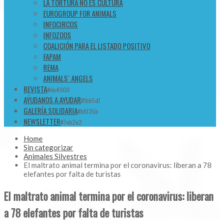
LA TORTURA NO ES CULTURA
EUROGROUP FOR ANIMALS
INFOCIRCOS
INFOZOOS
COALICIÓN PARA EL LISTADO POSITIVO
FAPAM
REMA
ANIMALS´ ANGELS
REVISTA
#de4900
AÝUDANOS A AYUDAR
#1bb5d1
GALERÍA SOLIDARIA
#bf035b
NEWSLETTER
#7eb2e2
Home
Sin categorizar
Animales Silvestres
El maltrato animal termina por el coronavirus: liberan a 78
elefantes por falta de turistas
El maltrato animal termina por el coronavirus: liberan
a 78 elefantes por falta de turistas