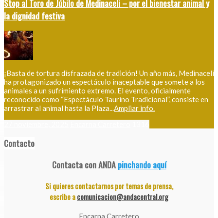
Stop al Toro de Júbilo de Medinaceli – por el bienestar animal y
la dignidad festiva
¡Basta de tortura disfrazada de tradición! Un año más, Medinaceli
ha protagonizado un espectáculo inaceptable que somete a los
animales a un sufrimiento extremo. El evento, oficialmente
reconocido como “Espectáculo Taurino Tradicional”, consiste en
arrastrar al animal hasta la Plaza...
Ampliar info.
27 noviembre, 2025
Encarna Carretero
1316
Contacto
Contacta con ANDA
pinchando aquí
Si quieres contactarnos por temas de prensa,
escribe a
comunicacion@andacentral.org
Encarna Carretero