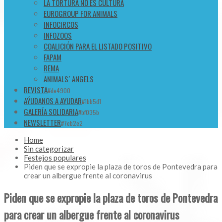
LA TORTURA NO ES CULTURA
EUROGROUP FOR ANIMALS
INFOCIRCOS
INFOZOOS
COALICIÓN PARA EL LISTADO POSITIVO
FAPAM
REMA
ANIMALS´ ANGELS
REVISTA
#de4900
AÝUDANOS A AYUDAR
#1bb5d1
GALERÍA SOLIDARIA
#bf035b
NEWSLETTER
#7eb2e2
Home
Sin categorizar
Festejos populares
Piden que se expropie la plaza de toros de Pontevedra para
crear un albergue frente al coronavirus
Piden que se expropie la plaza de toros de Pontevedra
para crear un albergue frente al coronavirus