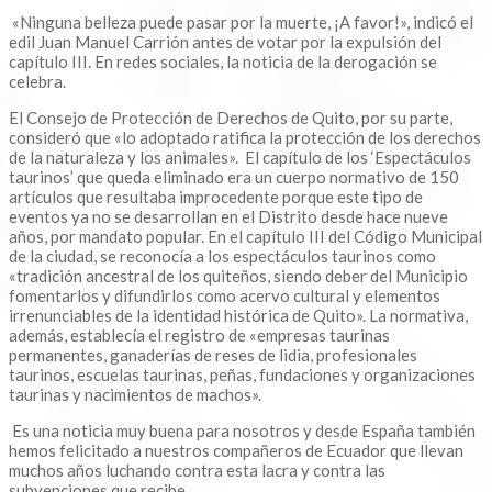
«Ninguna belleza puede pasar por la muerte, ¡A favor!», indicó el
edil Juan Manuel Carrión antes de votar por la expulsión del
capítulo III. En redes sociales, la noticia de la derogación se
celebra.
El Consejo de Protección de Derechos de Quito, por su parte,
consideró que «lo adoptado ratifica la protección de los derechos
de la naturaleza y los animales». El capítulo de los ‘Espectáculos
taurinos’ que queda eliminado era un cuerpo normativo de 150
artículos que resultaba improcedente porque este tipo de
eventos ya no se desarrollan en el Distrito desde hace nueve
años, por mandato popular. En el capítulo III del Código Municipal
de la ciudad, se reconocía a los espectáculos taurinos como
«tradición ancestral de los quiteños, siendo deber del Municipio
fomentarlos y difundirlos como acervo cultural y elementos
irrenunciables de la identidad histórica de Quito». La normativa,
además, establecía el registro de «empresas taurinas
permanentes, ganaderías de reses de lidia, profesionales
taurinos, escuelas taurinas, peñas, fundaciones y organizaciones
taurinas y nacimientos de machos».
Es una noticia muy buena para nosotros y desde España también
hemos felicitado a nuestros compañeros de Ecuador que llevan
muchos años luchando contra esta lacra y contra las
subvenciones que recibe.