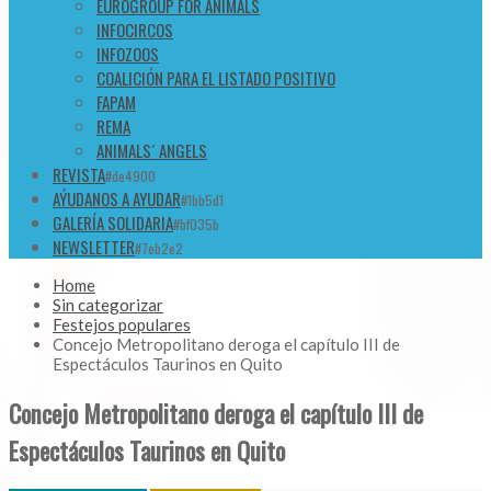
EUROGROUP FOR ANIMALS
INFOCIRCOS
INFOZOOS
COALICIÓN PARA EL LISTADO POSITIVO
FAPAM
REMA
ANIMALS´ ANGELS
REVISTA
#de4900
AÝUDANOS A AYUDAR
#1bb5d1
GALERÍA SOLIDARIA
#bf035b
NEWSLETTER
#7eb2e2
Home
Sin categorizar
Festejos populares
Concejo Metropolitano deroga el capítulo III de
Espectáculos Taurinos en Quito
Concejo Metropolitano deroga el capítulo III de
Espectáculos Taurinos en Quito