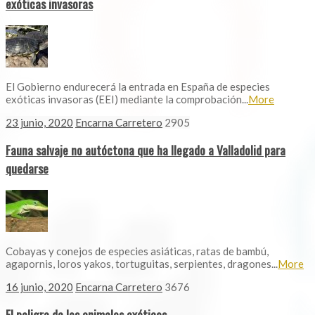
exóticas invasoras
El Gobierno endurecerá la entrada en España de especies
exóticas invasoras (EEI) mediante la comprobación...
More
23 junio, 2020
Encarna Carretero
2905
Fauna salvaje no autóctona que ha llegado a Valladolid para
quedarse
Cobayas y conejos de especies asiáticas, ratas de bambú,
agapornis, loros yakos, tortuguitas, serpientes, dragones...
More
16 junio, 2020
Encarna Carretero
3676
El peligro de los animales exóticos