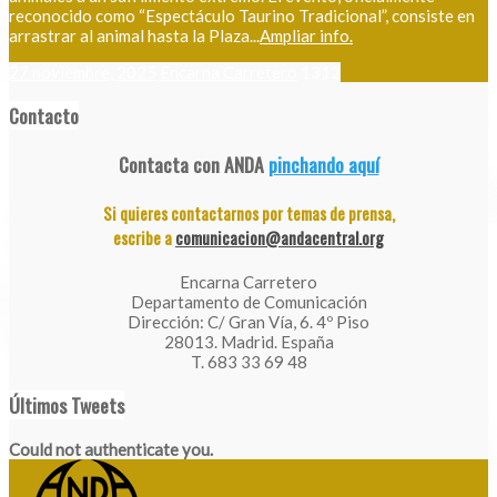
reconocido como “Espectáculo Taurino Tradicional”, consiste en
arrastrar al animal hasta la Plaza...
Ampliar info.
27 noviembre, 2025
Encarna Carretero
1312
Contacto
Contacta con ANDA
pinchando aquí
Si quieres contactarnos por temas de prensa,
escribe a
comunicacion@andacentral.org
Encarna Carretero
Departamento de Comunicación
Dirección: C/ Gran Vía, 6. 4º Piso
28013. Madrid. España
T. 683 33 69 48
Últimos Tweets
Could not authenticate you.