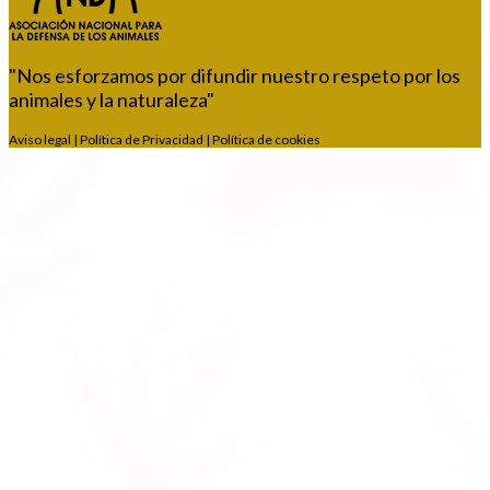
"Nos esforzamos por difundir nuestro respeto por los
animales y la naturaleza"
Aviso legal
|
Política de Privacidad
|
Política de cookies