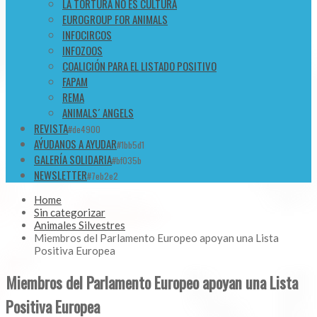
LA TORTURA NO ES CULTURA
EUROGROUP FOR ANIMALS
INFOCIRCOS
INFOZOOS
COALICIÓN PARA EL LISTADO POSITIVO
FAPAM
REMA
ANIMALS´ ANGELS
REVISTA
#de4900
AÝUDANOS A AYUDAR
#1bb5d1
GALERÍA SOLIDARIA
#bf035b
NEWSLETTER
#7eb2e2
Home
Sin categorizar
Animales Silvestres
Miembros del Parlamento Europeo apoyan una Lista
Positiva Europea
Miembros del Parlamento Europeo apoyan una Lista
Positiva Europea