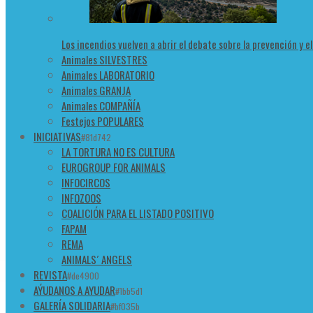
Los incendios vuelven a abrir el debate sobre la prevención y e
Animales SILVESTRES
Animales LABORATORIO
Animales GRANJA
Animales COMPAÑÍA
Festejos POPULARES
INICIATIVAS
#81d742
LA TORTURA NO ES CULTURA
EUROGROUP FOR ANIMALS
INFOCIRCOS
INFOZOOS
COALICIÓN PARA EL LISTADO POSITIVO
FAPAM
REMA
ANIMALS´ ANGELS
REVISTA
#de4900
AÝUDANOS A AYUDAR
#1bb5d1
GALERÍA SOLIDARIA
#bf035b