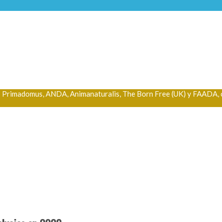
Primadomus, ANDA, Animanaturalis, The Born Free (UK) y FAADA, con 