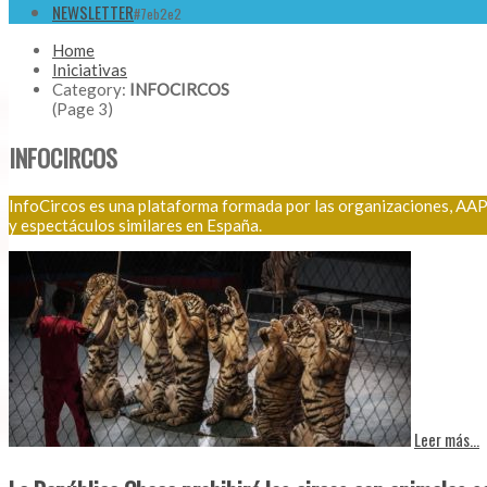
NEWSLETTER
#7eb2e2
Home
Iniciativas
Category:
INFOCIRCOS
(Page 3)
INFOCIRCOS
InfoCircos es una plataforma formada por las organizaciones, AAP 
y espectáculos similares en España.
Leer más...