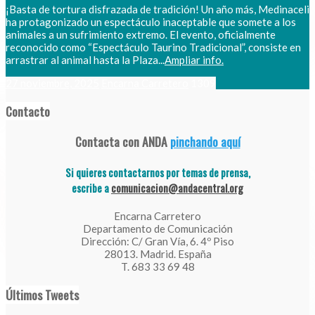
¡Basta de tortura disfrazada de tradición! Un año más, Medinaceli
ha protagonizado un espectáculo inaceptable que somete a los
animales a un sufrimiento extremo. El evento, oficialmente
reconocido como “Espectáculo Taurino Tradicional”, consiste en
arrastrar al animal hasta la Plaza...
Ampliar info.
27 noviembre, 2025
Encarna Carretero
1309
Contacto
Contacta con ANDA
pinchando aquí
Si quieres contactarnos por temas de prensa,
escribe a
comunicacion@andacentral.org
Encarna Carretero
Departamento de Comunicación
Dirección: C/ Gran Vía, 6. 4º Piso
28013. Madrid. España
T. 683 33 69 48
Últimos Tweets