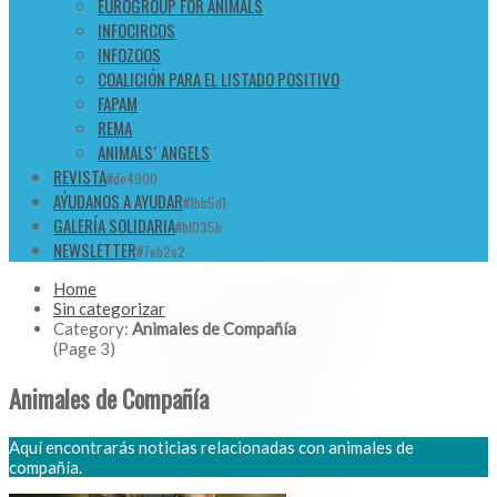
EUROGROUP FOR ANIMALS
INFOCIRCOS
INFOZOOS
COALICIÓN PARA EL LISTADO POSITIVO
FAPAM
REMA
ANIMALS´ ANGELS
REVISTA
#de4900
AÝUDANOS A AYUDAR
#1bb5d1
GALERÍA SOLIDARIA
#bf035b
NEWSLETTER
#7eb2e2
Home
Sin categorizar
Category:
Animales de Compañía
(Page 3)
Animales de Compañía
Aquí encontrarás noticias relacionadas con animales de
compañía.