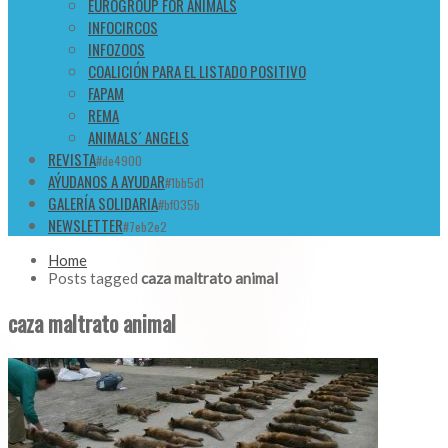
EUROGROUP FOR ANIMALS
INFOCIRCOS
INFOZOOS
COALICIÓN PARA EL LISTADO POSITIVO
FAPAM
REMA
ANIMALS´ ANGELS
REVISTA
#de4900
AÝUDANOS A AYUDAR
#1bb5d1
GALERÍA SOLIDARIA
#bf035b
NEWSLETTER
#7eb2e2
Home
Posts tagged
caza maltrato animal
caza maltrato animal