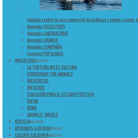
Islandia reabre la caza comercial de ballenas y vuelve a poner 
Animales SILVESTRES
Animales LABORATORIO
Animales GRANJA
Animales COMPAÑÍA
Festejos POPULARES
INICIATIVAS
#81d742
LA TORTURA NO ES CULTURA
EUROGROUP FOR ANIMALS
INFOCIRCOS
INFOZOOS
COALICIÓN PARA EL LISTADO POSITIVO
FAPAM
REMA
ANIMALS´ ANGELS
REVISTA
#de4900
AÝUDANOS A AYUDAR
#1bb5d1
GALERÍA SOLIDARIA
#bf035b