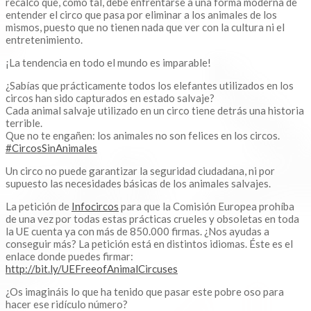
recalcó que, como tal, debe enfrentarse a una forma moderna de
entender el circo que pasa por eliminar a los animales de los
mismos, puesto que no tienen nada que ver con la cultura ni el
entretenimiento.
¡La tendencia en todo el mundo es imparable!
¿Sabías que prácticamente todos los elefantes utilizados en los
circos han sido capturados en estado salvaje?
Cada animal salvaje utilizado en un circo tiene detrás una historia
terrible.
Que no te engañen: los animales no son felices en los circos.
#CircosSinAnimales
Un circo no puede garantizar la seguridad ciudadana, ni por
supuesto las necesidades básicas de los animales salvajes.
La petición de
Infocircos
para que la Comisión Europea prohíba
de una vez por todas estas prácticas crueles y obsoletas en toda
la UE cuenta ya con más de 850.000 firmas. ¿Nos ayudas a
conseguir más? La petición está en distintos idiomas. Éste es el
enlace donde puedes firmar:
http://bit.ly/UEFreeofAnimalCircuses
¿Os imagináis lo que ha tenido que pasar este pobre oso para
hacer ese ridículo número?