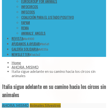
EUROGROUP FOR ANIMALS
INFOCIRCOS
INFOZOOS
COALICIÓN PARA EL LISTADO POSITIVO
FAPAM
REMA
ANIMALS´ ANGELS
REVISTA
#de4900
AÝUDANOS A AYUDAR
#1bb5d1
GALERÍA SOLIDARIA
#bf035b
NEWSLETTER
#7eb2e2
Home
AHORA_MISMO
Italia sigue adelante en su camino hacia los circos sin
animales
Italia sigue adelante en su camino hacia los circos sin
animales
AHORA_MISMO
Animales Silvestres