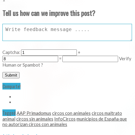
Tell us how can we improve this post?
Captcha:
+
=
Verify
Human or Spambot ?
Comparte!
Tagged
AAP Primadomus
circos con animales
circos maltrato
animal
circos sin animales
InfoCircos
municipios de España que
no autorizan circos con animales