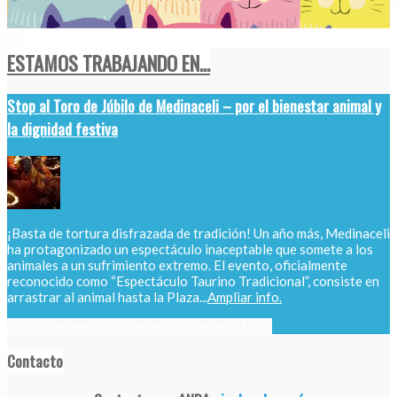
ESTAMOS TRABAJANDO EN...
Stop al Toro de Júbilo de Medinaceli – por el bienestar animal y
la dignidad festiva
¡Basta de tortura disfrazada de tradición! Un año más, Medinaceli
ha protagonizado un espectáculo inaceptable que somete a los
animales a un sufrimiento extremo. El evento, oficialmente
reconocido como “Espectáculo Taurino Tradicional”, consiste en
arrastrar al animal hasta la Plaza...
Ampliar info.
27 noviembre, 2025
Encarna Carretero
1308
Contacto