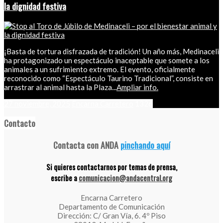
la dignidad festiva
¡Basta de tortura disfrazada de tradición! Un año más, Medinaceli
ha protagonizado un espectáculo inaceptable que somete a los
animales a un sufrimiento extremo. El evento, oficialmente
reconocido como “Espectáculo Taurino Tradicional”, consiste en
arrastrar al animal hasta la Plaza...
Ampliar info.
27 noviembre, 2025
Encarna Carretero
1326
Contacto
Contacta con ANDA
pinchando aquí
Si quieres contactarnos por temas de prensa,
escribe a
comunicacion@andacentral.org
Encarna Carretero
Departamento de Comunicación
Dirección: C/ Gran Vía, 6. 4º Piso