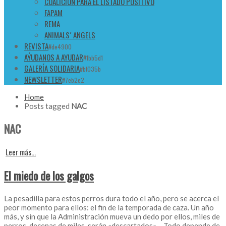
COALICIÓN PARA EL LISTADO POSITIVO
FAPAM
REMA
ANIMALS´ ANGELS
REVISTA
#de4900
AÝUDANOS A AYUDAR
#1bb5d1
GALERÍA SOLIDARIA
#bf035b
NEWSLETTER
#7eb2e2
Home
Posts tagged
NAC
NAC
Leer más...
El miedo de los galgos
La pesadilla para estos perros dura todo el año, pero se acerca el
peor momento para ellos: el fin de la temporada de caza. Un año
más, y sin que la Administración mueva un dedo por ellos, miles de
perros, decenas de miles, serán «descartados»… Todo depende de