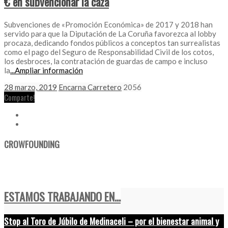
€ en subvencionar la caza
Subvenciones de «Promoción Económica» de 2017 y 2018 han
servido para que la Diputación de La Coruña favorezca al lobby
procaza, dedicando fondos públicos a conceptos tan surrealistas
como el pago del Seguro de Responsabilidad Civil de los cotos,
los desbroces, la contratación de guardas de campo e incluso
la
...Ampliar información
28 marzo, 2019
Encarna Carretero
2056
Comparte!
CROWFOUNDING
ESTAMOS TRABAJANDO EN...
Stop al Toro de Júbilo de Medinaceli – por el bienestar animal y