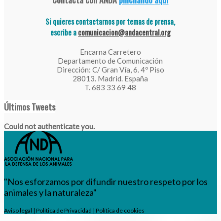
Si quieres contactarnos por temas de prensa,
escribe a
comunicacion@andacentral.org
Encarna Carretero
Departamento de Comunicación
Dirección: C/ Gran Vía, 6. 4º Piso
28013. Madrid. España
T. 683 33 69 48
Últimos Tweets
Could not authenticate you.
"Nos esforzamos por difundir nuestro respeto por los
animales y la naturaleza"
Aviso legal
|
Política de Privacidad
|
Política de cookies