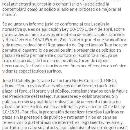
real aumentará su prestigio comunitario y la sociedad la
contemplará como un sólido aliado en el proceso de mejorar el
mundo”.
Se adjunta un informe jurídico conforme al cual, según la
normativa que es de aplicación Ley 10/1991, de 4 de abril, sobre
potestades administrativas en materia de espectáculos taurinos
y Real Decreto 145/1996, de 2 de febrero, por el que se modifica
y da nueva redacción al Reglamento de Espectáculos Taurinos, no
permite el desarrollo de aquellos sin la presencia de público en
plaza sea ésta permanente o portátil o recinto taurino; ya se
trate de corridas de toros o de novillos, toreo de rejones,
becerradas, festivales taurinos con fines benéficos, toreo cómico
y demás espectáculos taurinos.
José P. Cubells, jurista de La Tortura No Es Cultura (LTNEC),
afirma: “Son tres los pilares básicos de un festejo taurino en
plaza: el toro, el torero y el público, complementados con la figura
del Presidente del festejo, sus asesores y colaboradores. Sin
público, no sería posible la realización de un evento taurino en
plaza conforme a los usos tradicionales y el artículo 70 de la Ley
10/1991. Por ello, la pretensión de realizar festejos taurinos en
plaza sin la presencia de público y retransmitirlos en canales
televisivos o plataformas de internet, es, legalmente, inviable y,
por tanto, no cabe su autorización administrativa en ningún caso.”