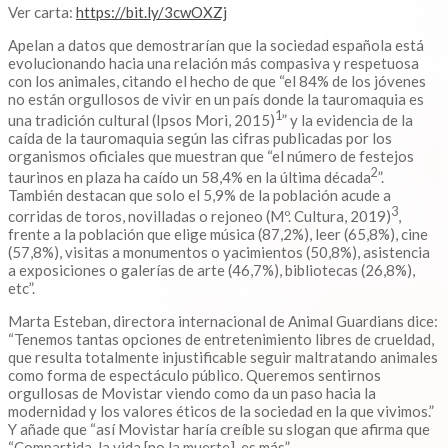
Ver carta:
https://bit.ly/3cwOXZj
Apelan a datos que demostrarían que la sociedad española está
evolucionando hacia una relación más compasiva y respetuosa
con los animales, citando el hecho de que “el 84% de los jóvenes
no están orgullosos de vivir en un país donde la tauromaquia es
1
una tradición cultural (Ipsos Mori, 2015)
” y la evidencia de la
caída de la tauromaquia según las cifras publicadas por los
organismos oficiales que muestran que “el número de festejos
2
taurinos en plaza ha caído un 58,4% en la última década
”.
También destacan que solo el 5,9% de la población acude a
3
corridas de toros, novilladas o rejoneo (Mº. Cultura, 2019)
,
frente a la población que elige música (87,2%), leer (65,8%), cine
(57,8%), visitas a monumentos o yacimientos (50,8%), asistencia
a exposiciones o galerías de arte (46,7%), bibliotecas (26,8%),
etc”.
Marta Esteban, directora internacional de Animal Guardians dice:
“Tenemos tantas opciones de entretenimiento libres de crueldad,
que resulta totalmente injustificable seguir maltratando animales
como forma de espectáculo público. Queremos sentirnos
orgullosas de Movistar viendo como da un paso hacia la
modernidad y los valores éticos de la sociedad en la que vivimos.”
Y añade que “así Movistar haría creíble su slogan que afirma que
“Compartida, la vida [no la muerte], es más”.