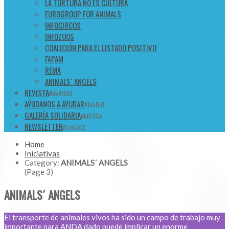
LA TORTURA NO ES CULTURA
EUROGROUP FOR ANIMALS
INFOCIRCOS
INFOZOOS
COALICIÓN PARA EL LISTADO POSITIVO
FAPAM
REMA
ANIMALS´ ANGELS
REVISTA
#de4900
AÝUDANOS A AYUDAR
#1bb5d1
GALERÍA SOLIDARIA
#bf035b
NEWSLETTER
#7eb2e2
Home
Iniciativas
Category:
ANIMALS´ ANGELS
(Page 3)
ANIMALS´ ANGELS
El transporte de animales vivos ha sido un campo de trabajo muy
importante para ANDA dado puede implicar un enorme