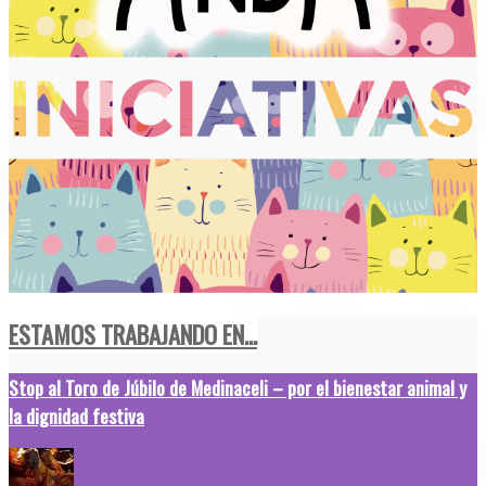
ESTAMOS TRABAJANDO EN...
Stop al Toro de Júbilo de Medinaceli – por el bienestar animal y
la dignidad festiva