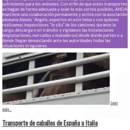
sufrimiento para los animales. Con el fin de que estos transportes
se hagan de forma adecuada y sean lo más cortos posibles, ANDA
mantiene una colaboración permanente y activa con la asociación
alemana Aimals´ Angels, expertos en este tema y con quienes
realizamos inspecciones “in situ” de los camiones durante la
carga, descarga o en tránsito y vigilamos las instalaciones
(explotaciones, mercados o mataderos) desde donde parten o a
donde llegan denunciando ante las autoridades todas las
situaciones irregulares.
Leer
más...
Transporte de caballos de España a Italia