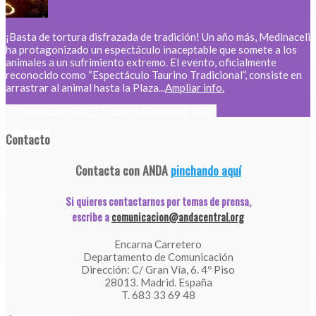
¡Basta de tortura disfrazada de tradición! Un año más, Medinaceli
ha protagonizado un espectáculo inaceptable que somete a los
animales a un sufrimiento extremo. El evento, oficialmente
reconocido como “Espectáculo Taurino Tradicional”, consiste en
arrastrar al animal hasta la Plaza...
Ampliar info.
27 noviembre, 2025
Encarna Carretero
1326
Contacto
Contacta con ANDA
pinchando aquí
Si quieres contactarnos por temas de prensa,
escribe a
comunicacion@andacentral.org
Encarna Carretero
Departamento de Comunicación
Dirección: C/ Gran Vía, 6. 4º Piso
28013. Madrid. España
T. 683 33 69 48