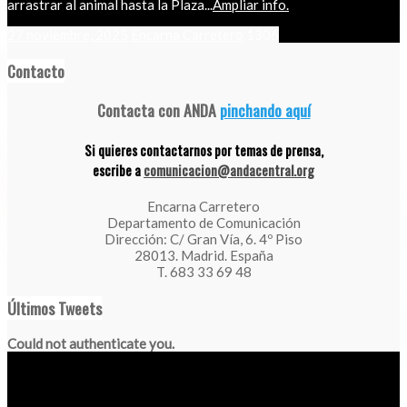
arrastrar al animal hasta la Plaza...
Ampliar info.
27 noviembre, 2025
Encarna Carretero
1306
Contacto
Contacta con ANDA
pinchando aquí
Si quieres contactarnos por temas de prensa,
escribe a
comunicacion@andacentral.org
Encarna Carretero
Departamento de Comunicación
Dirección: C/ Gran Vía, 6. 4º Piso
28013. Madrid. España
T. 683 33 69 48
Últimos Tweets
Could not authenticate you.