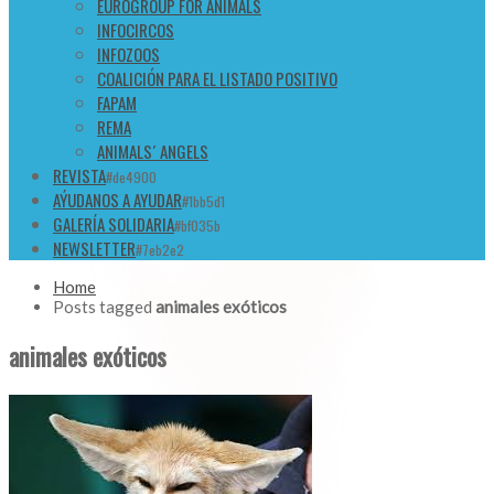
EUROGROUP FOR ANIMALS
INFOCIRCOS
INFOZOOS
COALICIÓN PARA EL LISTADO POSITIVO
FAPAM
REMA
ANIMALS´ ANGELS
REVISTA
#de4900
AÝUDANOS A AYUDAR
#1bb5d1
GALERÍA SOLIDARIA
#bf035b
NEWSLETTER
#7eb2e2
Home
Posts tagged
animales exóticos
animales exóticos