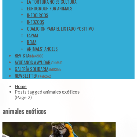
LA TORTURA NO ES CULTURA
EUROGROUP FOR ANIMALS
INFOCIRCOS
INFOZOOS
COALICIÓN PARA EL LISTADO POSITIVO
FAPAM
REMA
ANIMALS´ ANGELS
REVISTA
#de4900
AÝUDANOS A AYUDAR
#1bb5d1
GALERÍA SOLIDARIA
#bf035b
NEWSLETTER
#7eb2e2
Home
Posts tagged
animales exóticos
(Page 2)
animales exóticos