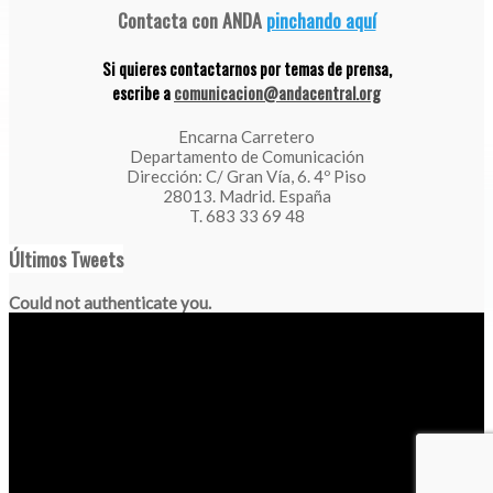
Contacta con ANDA
pinchando aquí
Si quieres contactarnos por temas de prensa,
escribe a
comunicacion@andacentral.org
Encarna Carretero
Departamento de Comunicación
Dirección: C/ Gran Vía, 6. 4º Piso
28013. Madrid. España
T. 683 33 69 48
Últimos Tweets
Could not authenticate you.
"Nos esforzamos por difundir nuestro respeto por los
animales y la naturaleza"
Aviso legal
|
Política de Privacidad
|
Política de cookies