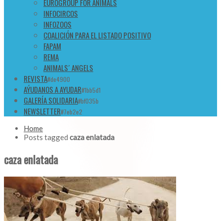
EUROGROUP FOR ANIMALS
INFOCIRCOS
INFOZOOS
COALICIÓN PARA EL LISTADO POSITIVO
FAPAM
REMA
ANIMALS´ ANGELS
REVISTA
#de4900
AÝUDANOS A AYUDAR
#1bb5d1
GALERÍA SOLIDARIA
#bf035b
NEWSLETTER
#7eb2e2
Home
Posts tagged
caza enlatada
caza enlatada