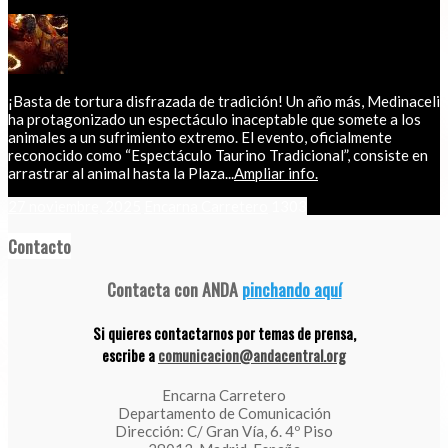
¡Basta de tortura disfrazada de tradición! Un año más, Medinaceli
ha protagonizado un espectáculo inaceptable que somete a los
animales a un sufrimiento extremo. El evento, oficialmente
reconocido como “Espectáculo Taurino Tradicional”, consiste en
arrastrar al animal hasta la Plaza...
Ampliar info.
27 noviembre, 2025
Encarna Carretero
1303
Contacto
Contacta con ANDA
pinchando aquí
Si quieres contactarnos por temas de prensa,
escribe a
comunicacion@andacentral.org
Encarna Carretero
Departamento de Comunicación
Dirección: C/ Gran Vía, 6. 4º Piso