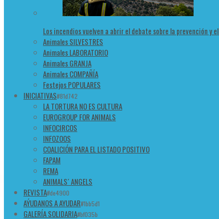
Los incendios vuelven a abrir el debate sobre la prevención y e
Animales SILVESTRES
Animales LABORATORIO
Animales GRANJA
Animales COMPAÑÍA
Festejos POPULARES
INICIATIVAS
#81d742
LA TORTURA NO ES CULTURA
EUROGROUP FOR ANIMALS
INFOCIRCOS
INFOZOOS
COALICIÓN PARA EL LISTADO POSITIVO
FAPAM
REMA
ANIMALS´ ANGELS
REVISTA
#de4900
AÝUDANOS A AYUDAR
#1bb5d1
GALERÍA SOLIDARIA
#bf035b